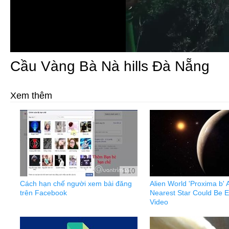
Cầu Vàng Bà Nà hills Đà Nẵng
Xem thêm
1:10
Cách hạn chế người xem bài đăng
Alien World 'Proxima b'
trên Facebook
Nearest Star Could Be Ea
Video