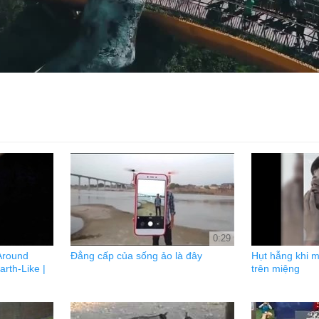
0:29
 Around
Đẳng cấp của sống ảo là đây
Hụt hẫng khi 
rth-Like |
trên miệng