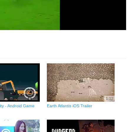
1:12
ity - Android Game
Earth Atlantis iOS Trailer