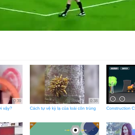
0:39
0:38
i vậy?
Cách tự vệ kỳ lạ của loài côn trùng
Construction C