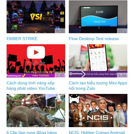
0:25
15:1
EMBER STRIKE
Flow Desktop Test release
2:30
1:14
Cách dùng tính năng xếp
Cách tạo biểu tượng Mini Apps
hàng phát video YouTube
nổi trong Zalo
6:10
6 Clip làm rung động hàng
NCIS: Hidden Crimes Android