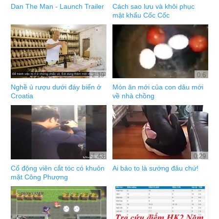
Dan The Man - Launch Trailer
Cách sao lưu và khôi phục
mật khẩu Cốc Cốc
2:19
0:6
Nghề ủ rượu dưới đáy biển ở
Món ăn mới của con dâu mới
Croatia
về nhà chồng
1:43
0:29
Cổ động viên cắt tóc có khuôn
Ai bảo to là sướng đâu chứ!
mặt Công Phượng