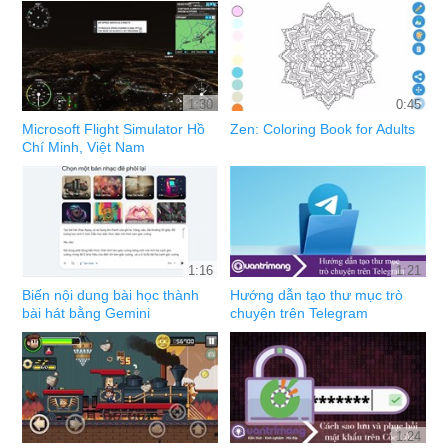
1:30
0:45
Microsoft Flight Simulator Hồ
Zen: Coloring Book for Adults
Chí Minh, Việt Nam
1:16
1:21
Biến nội dung bài học thành
Hướng dẫn tạo thư mục trò
bài hát bằng Gemini
chuyện trên Telegram
1:24