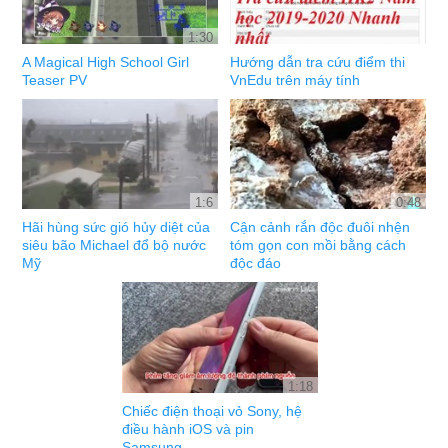
1:30
A Magical High School Girl
Hướng dẫn tra cứu điểm thi
Teaser PV
VnEdu trên máy tính
1:6
0:48
Hãi hùng sức gió hủy diệt của
Cận cảnh rắn độc đuôi nhện
siêu bão Michael đổ bộ nước
tóm gọn con mồi bằng cách
Mỹ
độc đáo
1:18
Chiếc điện thoại vỏ Sony, hệ
điều hành iOS và pin
Samsung