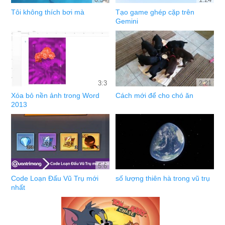
Tôi không thích bơi mà
Tạo game ghép cặp trên
Gemini
3:3
2:21
Xóa bỏ nền ảnh trong Word
Cách mới để cho chó ăn
2013
5:6
Code Loạn Đấu Vũ Trụ mới
số lượng thiên hà trong vũ trụ
nhất