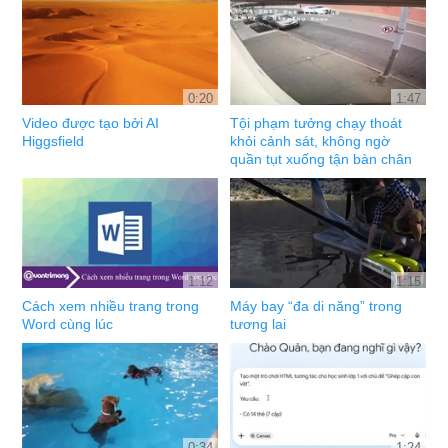
0:20
1:47
Video được tạo bởi AI
Tội phạm tưởng chạy thoát
Higgsfield
khỏi cảnh sát, không ngờ
quần tụt xuống tận bàn chân
1:12
1:15
Cách xem nhiều trang trong
Máy bay “đa di năng” trong
Word cùng lúc
tương lai
0:34
1:24