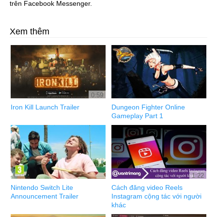
trên Facebook Messenger.
Xem thêm
0:59
Iron Kill Launch Trailer
Dungeon Fighter Online
Gameplay Part 1
1:22
Nintendo Switch Lite
Cách đăng video Reels
Announcement Trailer
Instagram cộng tác với người
khác