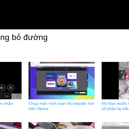
ông bỏ đường
0:45
in nhắn
Chụp màn hình toàn bộ website mở
Khi bạn muốn 
trên Opera
số phận lại bắt