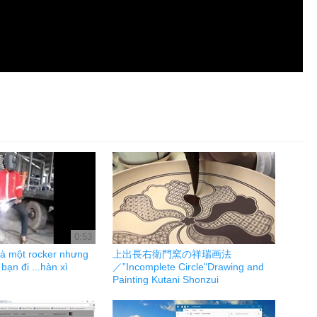
0:53
là một rocker nhưng
上出長右衛門窯の祥瑞画法
 bạn đi ...hàn xì
／”Incomplete Circle"Drawing and
Painting Kutani Shonzui