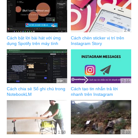
2:4
Cách bật lời bài hát với ứng
Cách chèn sticker vị trí trên
dụng Spotify trên máy tính
Instagram Story
1:24
2:16
Cách chia sẻ Sổ ghi chú trong
Cách tạo tin nhắn trả lời
NotebookLM
nhanh trên Instagram
1:58
2:10