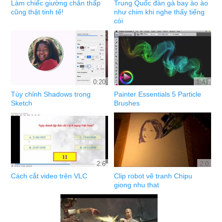
Làm chiếc giường chân thấp
Trung Quốc đàn gà bay ào ào
cũng thật tinh tế!
như chim khi nghe thấy tiếng
còi
0:20
1:41
Tùy chỉnh Shadows trong
Painter Essentials 5 Particle
Sketch
Brushes
2:6
2:0
Cách cắt video trên VLC
Clip robot vẽ tranh Chipu
giong nhu that