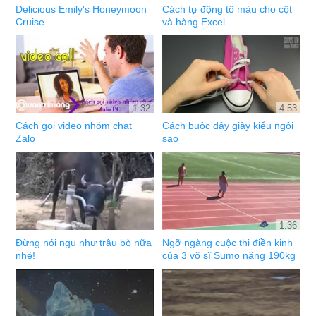
Delicious Emily's Honeymoon
Cách tự động tô màu cho cột
Cruise
và hàng Excel
1:32
4:53
Cách gọi video nhóm chat
Cách buộc dây giày kiểu ngôi
Zalo
sao
1:36
Đừng nói ngu như trâu bò nữa
Ngỡ ngàng cuộc thi điền kinh
nhé!
của 3 võ sĩ Sumo nặng 190kg