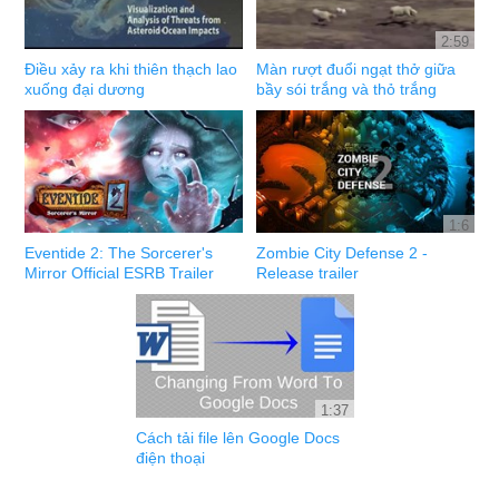
2:59
Điều xảy ra khi thiên thạch lao
Màn rượt đuổi ngạt thở giữa
xuống đại dương
bầy sói trắng và thỏ trắng
1:6
Eventide 2: The Sorcerer's
Zombie City Defense 2 -
Mirror Official ESRB Trailer
Release trailer
1:37
Cách tải file lên Google Docs
điện thoại