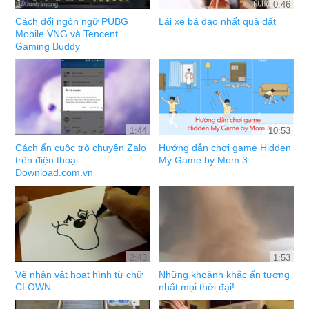
0:46
Cách đổi ngôn ngữ PUBG
Lái xe bá đạo nhất quả đất
Mobile VNG và Tencent
Gaming Buddy
1:44
10:53
Cách ẩn cuộc trò chuyện Zalo
Hướng dẫn chơi game Hidden
trên điện thoại -
My Game by Mom 3
Download.com.vn
2:43
1:53
Vẽ nhân vật hoạt hình từ chữ
Những khoảnh khắc ấn tượng
CLOWN
nhất mọi thời đại!