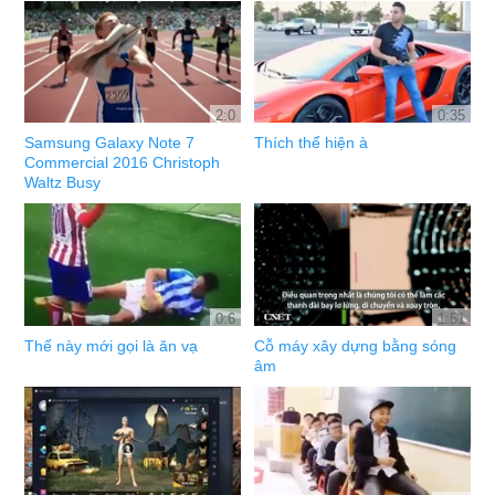
2:0
0:35
Samsung Galaxy Note 7
Thích thể hiện à
Commercial 2016 Christoph
Waltz Busy
0:6
1:51
Thế này mới gọi là ăn vạ
Cỗ máy xây dựng bằng sóng
âm