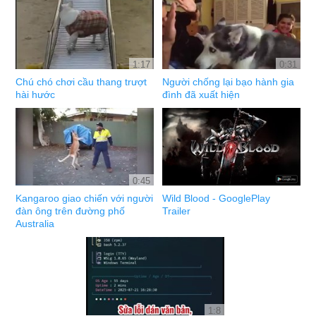
1:17
0:31
Chú chó chơi cầu thang trượt
Người chống lại bạo hành gia
hài hước
đình đã xuất hiện
0:45
Kangaroo giao chiến với người
Wild Blood - GooglePlay
đàn ông trên đường phố
Trailer
Australia
1:8