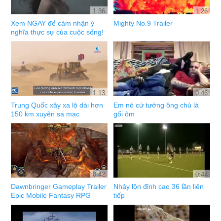
1:36
1:26
Xem NGAY để cảm nhận ý
Mighty No.9 Trailer
nghĩa thực sự của cuộc sống!
1:13
0:46
Trung Quốc xây xa lộ dài hơn
Em nó cứ tưởng ông chủ là
150 km xuyên sa mạc
gối ôm
0:42
0:44
Dawnbringer Gameplay Trailer
Nhảy lộn đỉnh cao 36 lần liên
Epic Mobile Fantasy RPG
tiếp