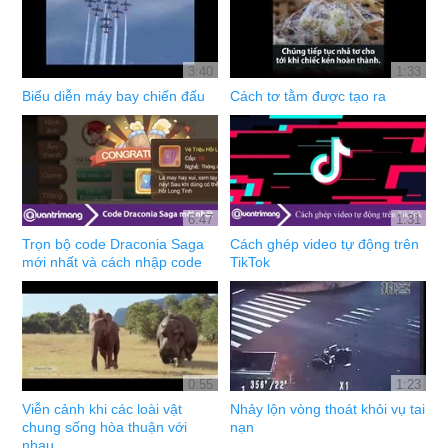
3:40
1:33
Biểu diễn máy bay chiến đấu
Cách tơ tằm được tạo ra
6:47
1:31
Trọn bộ code Draconia Saga
Cách ghép video tự động trên
mới nhất và cách nhập code
TikTok
0:55
1:23
Viễn cảnh khi các loài vật
Nhảy lộn vòng thoát khỏi vụ tai
chung sống hòa thuận với
nạn
nhau