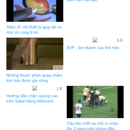
'Điên rồ' với thiết bị giúp lột vỏ
nho vô cùng tỉ mỉ
5:9
EVP - âm thanh của linh hồn
1:31
Những thước phim quay chậm
kim loại được gia công
1:8
Hướng dẫn chặn quảng cáo
trên Safari bằng AdGuard
Cầu thủ chết tại chỗ vì nhào
lộn 3 vòng trên không đầu