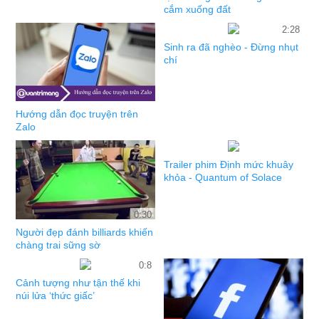
cắm xuống đất
2:28
Sinh ra đã nghèo - Đừng nhụt
chí
Hướng dẫn đọc truyện trên
Zalo
Trailer phim Định mức khuây
khỏa - Quantum of Solace
0:30
Người đẹp đánh billiards khiến
chàng trai sững sờ
0:8
Cảnh tượng như tận thế khi
núi lửa ‘thức giấc’