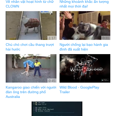
Vẽ nhân vật hoạt hình từ chữ
Những khoảnh khắc ấn tượng
CLOWN
nhất mọi thời đại!
1:17
0:31
Chú chó chơi cầu thang trượt
Người chống lại bạo hành gia
hài hước
đình đã xuất hiện
0:45
Kangaroo giao chiến với người
Wild Blood - GooglePlay
đàn ông trên đường phố
Trailer
Australia