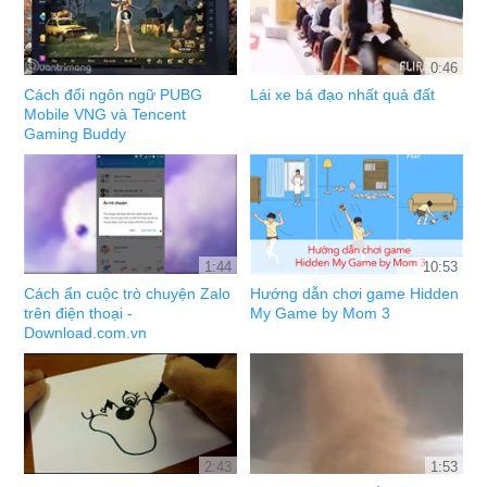
0:46
Cách đổi ngôn ngữ PUBG
Lái xe bá đạo nhất quả đất
Mobile VNG và Tencent
Gaming Buddy
1:44
10:53
Cách ẩn cuộc trò chuyện Zalo
Hướng dẫn chơi game Hidden
trên điện thoại -
My Game by Mom 3
Download.com.vn
2:43
1:53