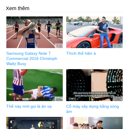
Xem thêm
2:0
0:35
Samsung Galaxy Note 7
Thích thể hiện à
Commercial 2016 Christoph
Waltz Busy
0:6
1:51
Thế này mới gọi là ăn vạ
Cỗ máy xây dựng bằng sóng
âm