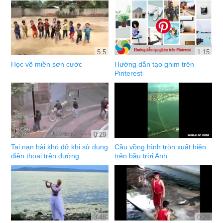
5:5
1:15
Học võ miền sơn cước
Hướng dẫn tạo ghim trên
Pinterest
0:29
Tai nạn hài khó đỡ khi sử dụng
Cầu vồng hình tròn xuất hiện
điện thoại trên đường
trên bầu trời Anh
3:45
0:29