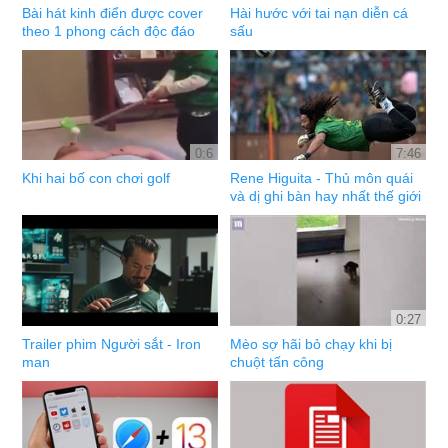
Bài hát kinh điển được cover
Hài hước với tai nạn diễn cá
theo 1 phong cách độc đáo
sấu
0:6
7:46
Khi hai bố con chơi golf
Rene Higuita - Thủ môn quái
và dị ghi bàn hay nhất thế giới
0:27
Trailer phim Người sắt - Iron
Mèo sợ hãi bỏ chạy khi bị
man
chuột tấn công