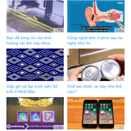
1:51
3:21
Bạn đã từng rơi vào tình
Công nghệ tinh vi phía sau tai
huống oái ăm này chưa
nghe khử ồn
3:52
3:29
Gặp gỡ nữ lập trình viên 82
Chế tạo chiếc xe này như thế
tuổi ở Nhật Bản
nào?
3:46
7:22