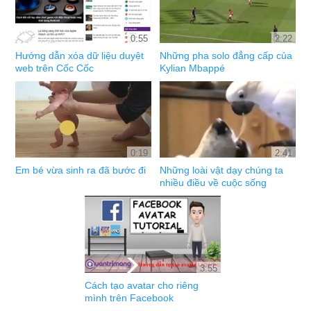
0:55
2:22
Hướng dẫn xóa dữ liệu duyệt
Những pha solo đẳng cấp của
web trên Cốc Cốc
Kylian Mbappé
0:19
2:41
Em bé vừa sinh ra đã bước đi
Những loài vật dạy chúng ta
nhiều điều về cuộc sống
3:55
Cách tạo avatar cho riêng
mình trên Facebook