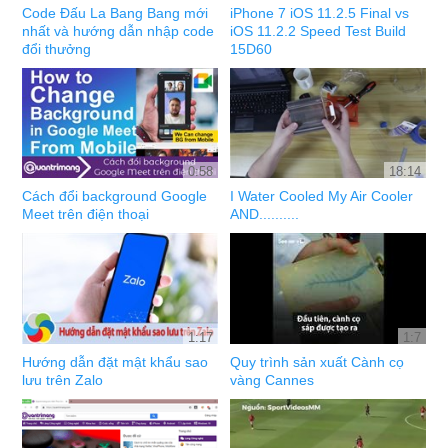
Code Đấu La Bang Bang mới
iPhone 7 iOS 11.2.5 Final vs
nhất và hướng dẫn nhập code
iOS 11.2.2 Speed Test Build
đổi thưởng
15D60
0:58
18:14
Cách đổi background Google
I Water Cooled My Air Cooler
Meet trên điện thoại
AND..........
1:17
1:7
Hướng dẫn đặt mật khẩu sao
Quy trình sản xuất Cành cọ
lưu trên Zalo
vàng Cannes