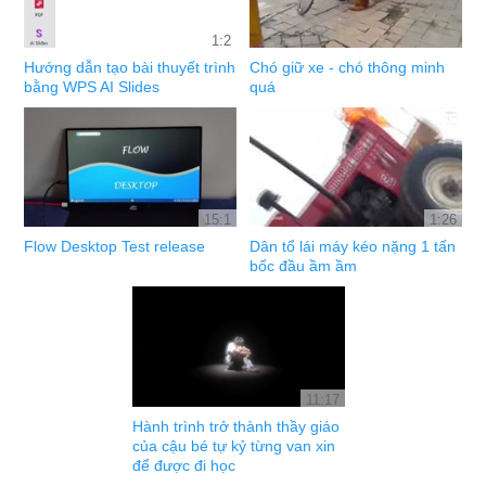
1:2
Hướng dẫn tạo bài thuyết trình
Chó giữ xe - chó thông minh
bằng WPS AI Slides
quá
15:1
1:26
Flow Desktop Test release
Dân tổ lái máy kéo nặng 1 tấn
bốc đầu ầm ầm
11:17
Hành trình trở thành thầy giáo
của cậu bé tự kỷ từng van xin
để được đi học