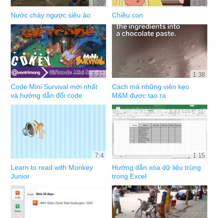
1:20
4:18
Nước chảy ngược siêu ảo
Chiều con
3:27
1:38
Code Mini Survival mới nhất
Cách mà những viên kẹo
và hướng dẫn đổi code
M&M được tạo ra
7:4
1:15
Learn to read with Monkey
Hướng dẫn xóa dữ liệu trùng
Junior
trong Excel