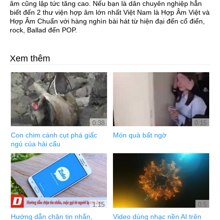
âm cũng lập tức tăng cao. Nếu bạn là dân chuyên nghiệp hẳn
biết đến 2 thư viện hợp âm lớn nhất Việt Nam là Hợp Âm Việt và
Hợp Âm Chuẩn với hàng nghìn bài hát từ hiện đại đến cổ điển,
rock, Ballad đến POP.
Xem thêm
0:38
0:15
Con chim cánh cụt phá giấc
Món quà bất ngờ
ngủ của hải cẩu
1:15
0:5
Hướng dẫn chặn tin nhắn,
Video dùng nhạc nền AI trên