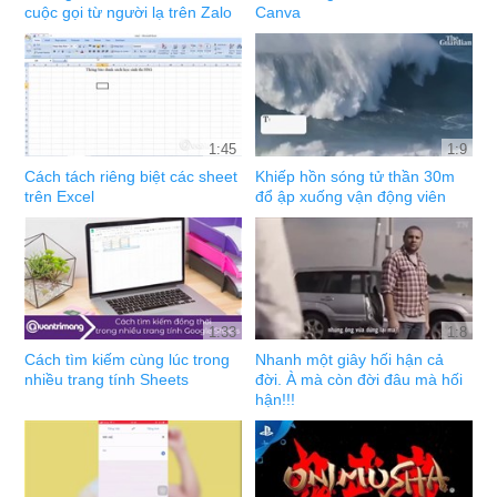
cuộc gọi từ người lạ trên Zalo
Canva
1:45
1:9
Cách tách riêng biệt các sheet
Khiếp hồn sóng tử thần 30m
trên Excel
đổ ập xuống vận động viên
1:33
1:8
Cách tìm kiếm cùng lúc trong
Nhanh một giây hối hận cả
nhiều trang tính Sheets
đời. À mà còn đời đâu mà hối
hận!!!