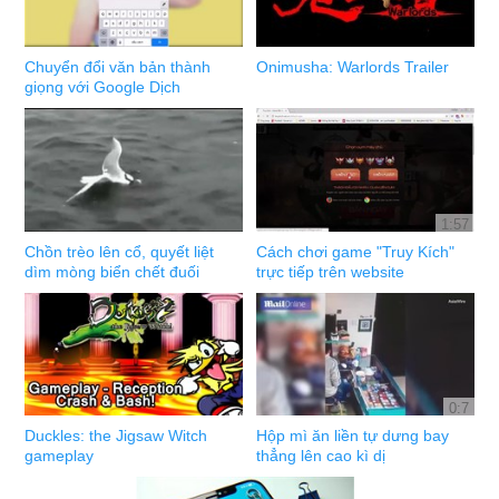
Chuyển đổi văn bản thành
Onimusha: Warlords Trailer
giọng với Google Dịch
1:57
Chồn trèo lên cổ, quyết liệt
Cách chơi game "Truy Kích"
dìm mòng biển chết đuối
trực tiếp trên website
0:7
Duckles: the Jigsaw Witch
Hộp mì ăn liền tự dưng bay
gameplay
thẳng lên cao kì dị