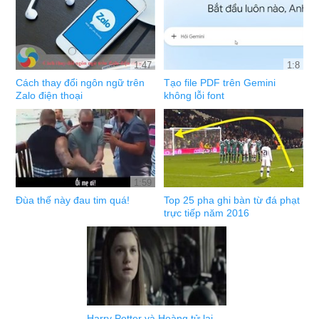
1:47
1:8
Cách thay đổi ngôn ngữ trên
Tạo file PDF trên Gemini
Zalo điện thoại
không lỗi font
1:59
Đùa thế này đau tim quá!
Top 25 pha ghi bàn từ đá phạt
trực tiếp năm 2016
Harry Potter và Hoàng tử lai