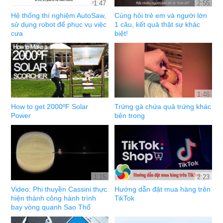
1:47
2:55
Hệ thống thí nghiệm AutoSaw,
Cùng hỏi trẻ em và người lớn
sử dụng robot để phục vụ việc
1 câu, kết quả thật sự khác
cưa
biệt!
1:46
How to get 2000ºF Solar
Trứng gà chứa quả trứng khác
Power
bên trong
1:15
2:23
Video: Phi thuyền Cassini thực
Hướng dẫn đặt mua hàng trên
hiện thành công hành trình
TikTok
bay vòng quanh Sao Thổ