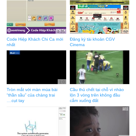
4:25
1:52
Code Hiệp Khách Chi Ca mới
Đăng ký tài khoản CGV
nhất
Cinema
1:0
Tròn mắt với màn múa bài
Cầu thủ chết tại chỗ vì nhào
“thần sầu” của chàng trai
lộn 3 vòng trên không đầu
....cụt tay
cắm xuống đất