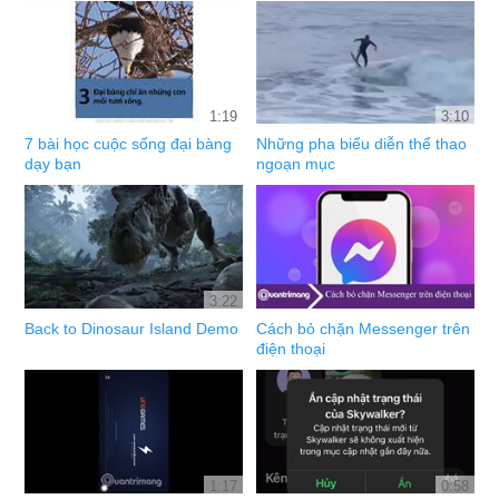
1:19
3:10
7 bài học cuộc sống đại bàng
Những pha biểu diễn thể thao
dạy bạn
ngoạn mục
3:22
Back to Dinosaur Island Demo
Cách bỏ chặn Messenger trên
điện thoại
1:17
0:58