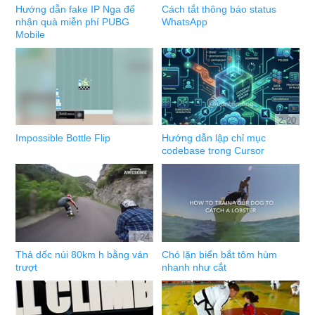
Hướng dẫn fake IP Nga để
Cách tắt thông báo status
nhận quà miễn phí PUBG
WhatsApp
Mobile
2:20
Impossible Bottle Flip
Hướng dẫn lập chỉ mục
codebase trong Cursor
1:24
Thả dốc núi 80km h bằng ván
Chó lặn biển bắt tôm hùm
trượt
nhanh như cắt