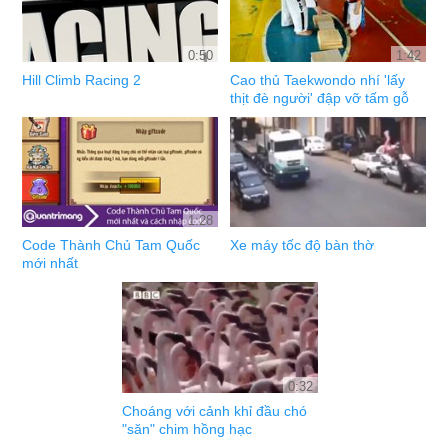
0:50
1:42
Hill Climb Racing 2
Cao thủ Taekwondo nhí 'lấy
thịt đè người' đập vỡ tấm gỗ
1:28
Code Thành Chủ Tam Quốc
Xe máy tốc độ bàn thờ
mới nhất
0:32
Choáng với cảnh khỉ đầu chó
"săn" chim hồng hạc