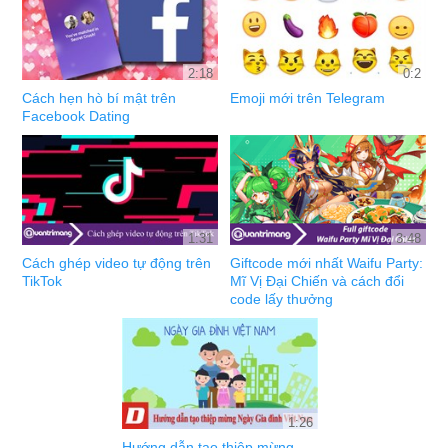
2:18
0:2
Cách hẹn hò bí mật trên
Emoji mới trên Telegram
Facebook Dating
1:31
3:48
Cách ghép video tự động trên
Giftcode mới nhất Waifu Party:
TikTok
Mĩ Vị Đại Chiến và cách đổi
code lấy thưởng
1:26
Hướng dẫn tạo thiệp mừng