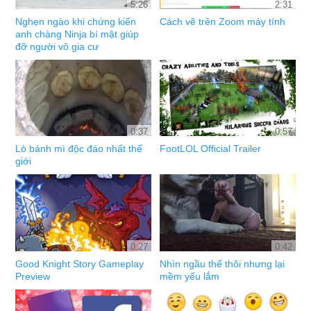
5:26
2:31
Nghẹn ngào khi chứng kiến
Cách vẽ trên Zoom máy tính
anh chàng Ninja bí mật giúp
đỡ người vô gia cư
0:37
0:57
Lò bánh mì độc đáo nhất thế
FootLOL Official Trailer
giới
0:27
0:42
Good Knight Story Gameplay
Nhìn ngầu thế thôi nhưng lại
Preview
mềm yếu lắm