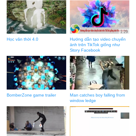
1:29
Học văn thời 4.0
Hướng dẫn tạo video chuyển
ảnh trên TikTok giống như
Story Facebook
BomberZone game trailer
Man catches boy falling from
window ledge