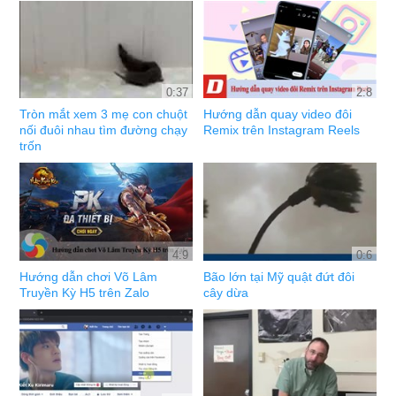
0:37
2:8
Tròn mắt xem 3 mẹ con chuột
Hướng dẫn quay video đôi
nối đuôi nhau tìm đường chạy
Remix trên Instagram Reels
trốn
4:9
0:6
Hướng dẫn chơi Võ Lâm
Bão lớn tại Mỹ quật đứt đôi
Truyền Kỳ H5 trên Zalo
cây dừa