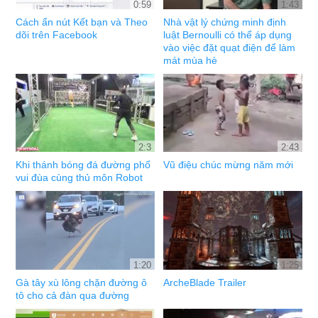
0:59
1:43
Cách ẩn nút Kết bạn và Theo
Nhà vật lý chứng minh định
dõi trên Facebook
luật Bernoulli có thể áp dụng
vào việc đặt quạt điện để làm
mát mùa hè
2:3
2:43
Khi thánh bóng đá đường phố
Vũ điệu chúc mừng năm mới
vui đùa cùng thủ môn Robot
1:20
1:25
Gà tây xù lông chặn đường ô
ArcheBlade Trailer
tô cho cả đàn qua đường