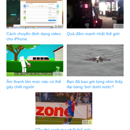
3:56
0:20
Cách chuyển định dạng video
Quả đấm mạnh nhất thế giới
cho iPhone
3:46
Âm thanh lớn mức nào có thể
Bạn đã bao giờ từng nhìn thấy
gây chết người
đại bàng ‘bơi’ dưới nước?
0:13
Cầu thủ ranh ma nhất thế giới