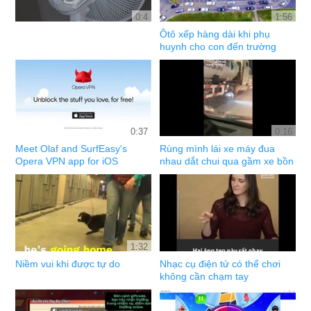
0:4
1:56
Ôtô xếp hàng dài khi phụ
huynh cho con đến trường
0:37
0:16
Meet Olaf and SurfEasy's
Rùng mình lái xe máy đua
Opera VPN app for iOS
nhau dắt chui qua gầm xe bồn
1:32
Niềm vui khi được tự do
Nhạc cụ điện tử có thể chơi
không cần chạm tay