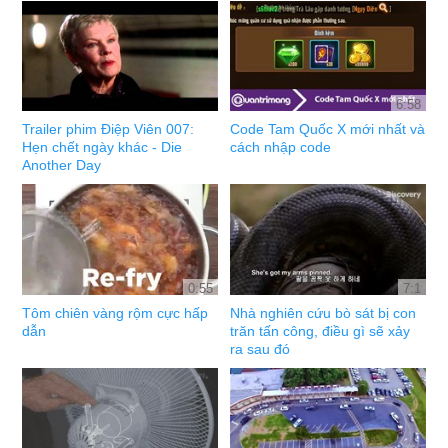
6:58
Trailer phim Điệp Viên 007:
Code Tam Quốc X mới nhất và
Hẹn chết ngày khác - Die
cách nhập code
Another Day
0:55
7:1
Tôm chiên vàng rộm cực hấp
Nhà nghiên cứu bò sát bị con
dẫn
trăn tấn công, điều gì sẽ xảy
ra sau đó