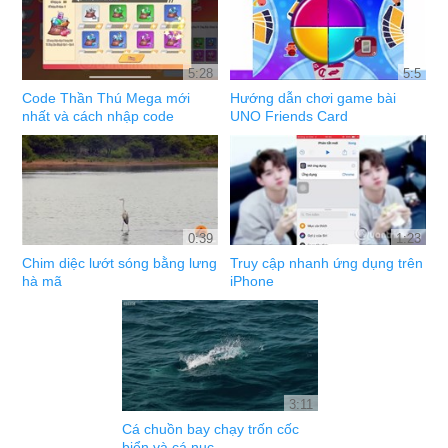
5:28
5:5
Code Thần Thú Mega mới
Hướng dẫn chơi game bài
nhất và cách nhập code
UNO Friends Card
0:39
1:23
Chim diệc lướt sóng bằng lưng
Truy cập nhanh ứng dụng trên
hà mã
iPhone
3:11
Cá chuồn bay chạy trốn cốc
biển và cá nục