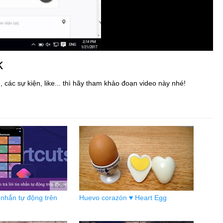
k
các sự kiện, like... thì hãy tham khảo đoạn video này nhé!
1:25
n nhắn tự động trên
Huevo corazón ♥ Heart Egg