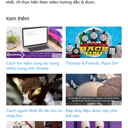
nhất, rồi thực hiện theo video hướng dẫn là được.
Xem thêm
1:33
0:35
Cách tìm kiếm cùng lúc trong
Thomas & Friends: Race On!
nhiều trang tính Sheets
2:27
3:54
Cách người Nhật đỡ đẻ cho cá
Đập thủy điện được xây như
chép Koi
thế nào