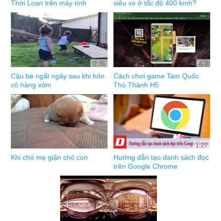
Thời Loạn trên máy tính
siêu xe ở tốc độ 400 kmh?
0:36
4:7
Cậu bé ngất ngây sau khi hôn
Cách chơi game Tam Quốc
cô hàng xóm
Thủ Thành H5
1:27
Khi chó mẹ giận chó con
Hướng dẫn tạo danh sách đọc
trên Google Chrome