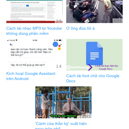
2:6
0:13
Cách tải nhạc MP3 từ Youtube
Ơ ông đùa tôi à
không dùng phần mềm
1:4
Kích hoạt Google Assistant
Cách tải font chữ cho Google
trên Android
Docs
2:41
'Cánh cửa thần kỳ' xuất hiện
ngay trên phố