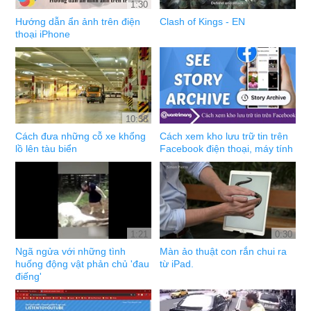
1:30
Hướng dẫn ẩn ảnh trên điện
Clash of Kings - EN
thoại iPhone
10:38
Cách đưa những cỗ xe khổng
Cách xem kho lưu trữ tin trên
lồ lên tàu biển
Facebook điện thoại, máy tính
1:21
0:30
Ngã ngửa với những tình
Màn ảo thuật con rắn chui ra
huống động vật phản chủ 'đau
từ iPad.
điếng'