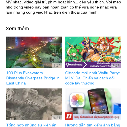
MV nhạc, video giải trí, phim hoạt hình... đều yêu thích. Với mẹo
nhỏ trong video này bạn hoàn toàn có thể vừa nghe nhạc vừa
làm những công việc khác trên điện thoại của mình.
Xem thêm
1:42
3:48
100 Plus Excavators
Giftcode mới nhất Waifu Party:
Dismantle Overpass Bridge in
Mĩ Vị Đại Chiến và cách đổi
East China
code lấy thưởng
4:11
1:7
Tổng hợp những sự kiện ấn
Hướng dẫn tìm kiếm ảnh bằng