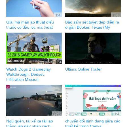
1:4
1:55
Giải mã màn ảo thuật điếu
Bão sấm sét tuyệt đẹp diễn ra
thuốc có đầu lọc ma thuật
ở gần Booker, Texas (Mỹ
Watch Dogs 2 Gameplay
Ultima Online Trailer
Walkthrough: Dedsec
Infiltration Mission
0:22
1:4
Ngủ quên, tài xế xe tải lao
chuyển đổi định dạng giữa các
thẳng lên dãy phân cách
thiết kế trong Canva