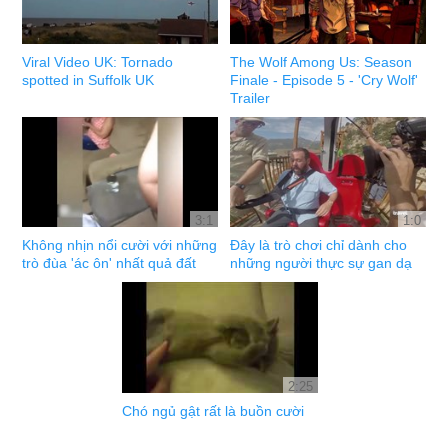
Viral Video UK: Tornado
The Wolf Among Us: Season
spotted in Suffolk UK
Finale - Episode 5 - 'Cry Wolf'
Trailer
3:1
1:0
Không nhịn nổi cười với những
Đây là trò chơi chỉ dành cho
trò đùa 'ác ôn' nhất quả đất
những người thực sự gan dạ
2:25
Chó ngủ gật rất là buồn cười