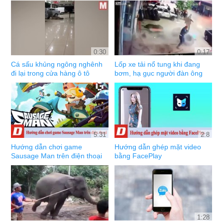
0:30
0:17
Cá sấu khủng ngông nghênh
Lốp xe tải nổ tung khi đang
đi lại trong cửa hàng ô tô
bơm, hạ gục người đàn ông
5:31
2:8
Hướng dẫn chơi game
Hướng dẫn ghép mặt video
Sausage Man trên điện thoại
bằng FacePlay
1:28