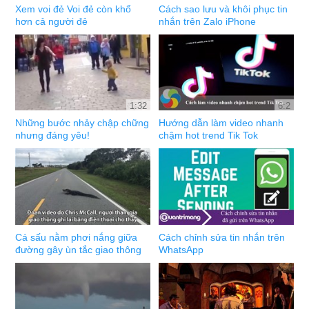
Xem voi đẻ Voi đẻ còn khổ
Cách sao lưu và khôi phục tin
hơn cả người đẻ
nhắn trên Zalo iPhone
1:32
6:2
Những bước nhảy chập chững
Hướng dẫn làm video nhanh
nhưng đáng yêu!
chậm hot trend Tik Tok
Cá sấu nằm phơi nắng giữa
Cách chỉnh sửa tin nhắn trên
đường gây ùn tắc giao thông
WhatsApp