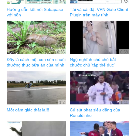
2:6
1:32
Hướng dẫn kết nối Subapase
Tải và cài đặt VPN Gate Client
với n8n
Plugin trên máy tính
0:35
0:58
Đây là cách một con sên chuối
Ngộ nghĩnh chú chó bắt
thưởng thức bữa ăn của mình
chước chủ 'tập thể dục'
1:2
1:11
Một cảm giác thật là!!!
Cú sút phạt siêu đẳng của
Ronaldinho