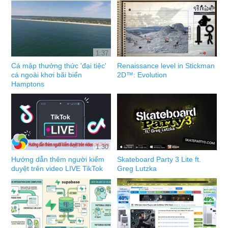
1:37
Cá mập thưởng thức 'đại tiệc'
Renaissance level in Stickman
cá ngoài khơi bãi biển
2D™: Evolution
Hamptons
1:30
Hướng dẫn thêm người kiểm
Skateboard Party 3 Lite ft.
duyệt trên video LIVE TikTok
Greg Lutzka