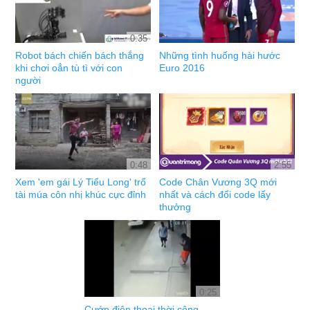
0:35
Robot bách chiến bách thắng
Những tình huống hài hước
khi chơi oẳn tù tì với con
Euro 2016
người
0:48
2:55
Xem 'em gái Lý Tiểu Long' trổ
Code Chân Vương 3Q mới
tài múa côn nhị khúc cực đỉnh
nhất và cách đổi code lấy
thưởng
0:25
Cướp điện thoại thời công