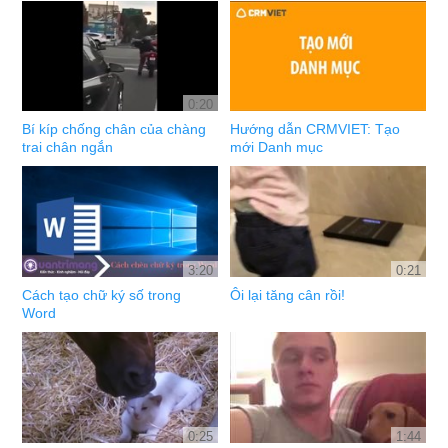
0:20
Bí kíp chống chân của chàng
Hướng dẫn CRMVIET: Tạo
trai chân ngắn
mới Danh mục
3:20
0:21
Cách tạo chữ ký số trong
Ôi lại tăng cân rồi!
Word
0:25
1:44