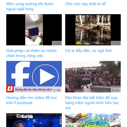
Mèo sung sướng khi được
Chú chó này thật tử tế!
ngựa ngãi lưng
1:29
1:30
Giải pháp cải thiện sự nhàm
Có ai đẩy đâu, tự ngã thôi
chán trong công việc
1:35
0:55
Hướng dẫn tìm video đã lưu
Mái khán đài bất thần đổ sụp,
trên Facebook
hàng trăm người kinh hồn bạt
vía