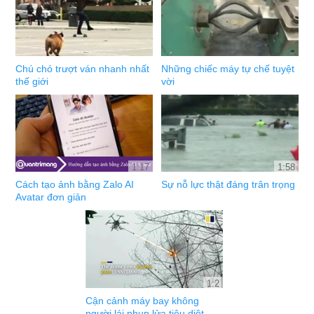
Chú chó trượt ván nhanh nhất
Những chiếc máy tự chế tuyệt
thế giới
vời
1:17
1:58
Cách tạo ảnh bằng Zalo AI
Sự nỗ lực thật đáng trân trọng
Avatar đơn giản
1:2
Cận cảnh máy bay không
người lái phun lửa tiêu diệt