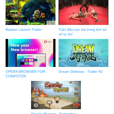
1:42
Bastion Launch Trailer
Trận đấu cực hài trong lịch sử
võ tự do!
OPERA BROWSER FOR
Dream Defense - Trailer #2
COMPUTER
Spooky Runner - Gameplay