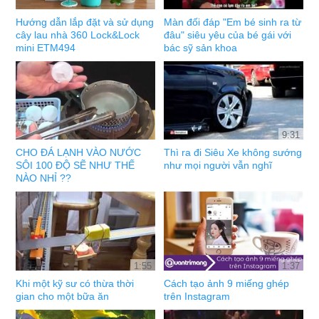
Hướng dẫn lắp đặt và sử dụng
Màn đối đáp "Em bé sinh ra từ
cây lau nhà 360 Lock&Lock
đâu" siêu yêu của bé gái với
mini ETM494
bác sỹ sản khoa
9:31
CHO ĐÁ LẠNH VÀO NƯỚC
Thì ra đi Siêu Xe không sướng
SÔI 100 ĐỘ SẼ NHƯ THẾ
như mọi người vẫn nghĩ
NÀO NHỈ ??
1:55
1:37
Khi một kỹ sư có thừa thời
Cách tạo ảnh 9 miếng ghép
gian cho một bữa ăn
trên Instagram