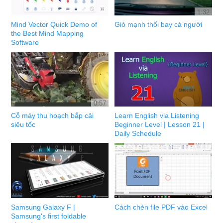
1:32
Mind Vector Quick Demo of
Gió mạnh thổi bay cả người
the Best Mind Mapping
Software
0:57
Cỗ máy thu hoạch bắp cải
Learn English via Listening
siêu tốc
Beginner Level | Lesson 21 |
Daily Schedule
Samsung Galaxy F |
Cách chèn file PDF vào Excel
Samsung's first foldable