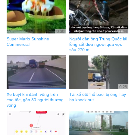
0:30
1:44
Super Mario Sunshine
Người đàn ông Trung Quốc lái
Commercial
lồng sắt đưa người qua vực
sâu 270 m
0:28
Xe buýt khi đánh võng trên
Tài xế ôtô 'hổ báo' bị ông Tây
cao tốc, gần 30 người thương
hạ knock out
vong