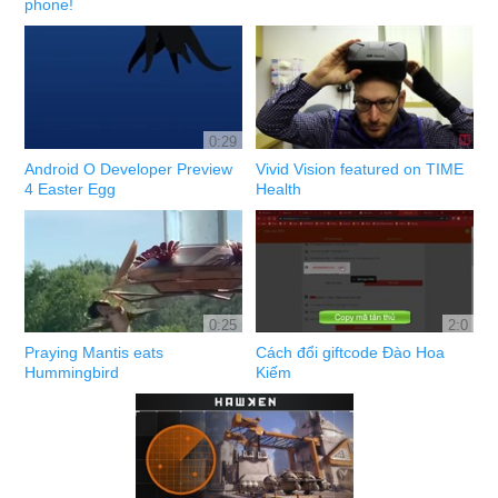
phone!
0:29
Android O Developer Preview
Vivid Vision featured on TIME
4 Easter Egg
Health
0:25
2:0
Praying Mantis eats
Cách đổi giftcode Đào Hoa
Hummingbird
Kiếm