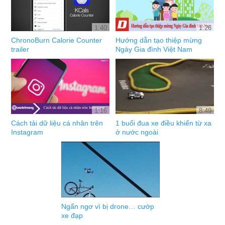
1:40
1:26
ChronoBurn Calorie Counter
Hướng dẫn tạo thiệp mừng
trailer
Ngày Gia đình Việt Nam
1:16
8:49
Cách tải dữ liệu cá nhân trên
1 buổi đua xe điều khiển từ xa
Instagram
ở nước ngoài
Ngẩn ngơ vì bị drone… cướp
xe đạp