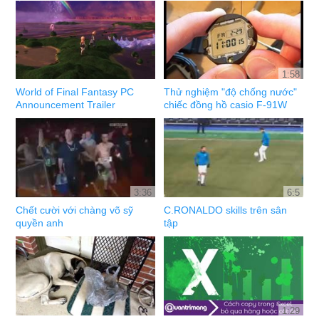
1:58
World of Final Fantasy PC
Thử nghiệm "độ chống nước"
Announcement Trailer
chiếc đồng hồ casio F-91W
3:36
6:5
Chết cười với chàng võ sỹ
C.RONALDO skills trên sân
quyền anh
tập
1:29