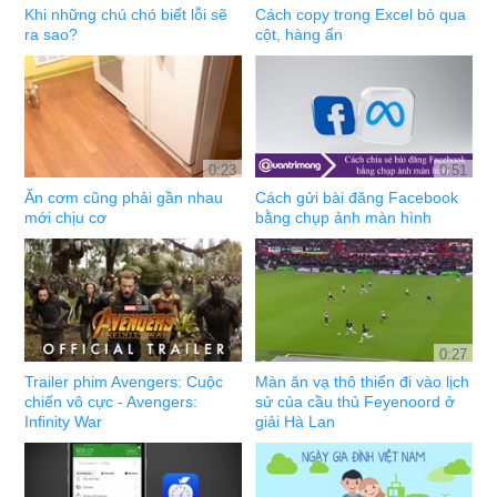
Khi những chú chó biết lỗi sẽ
Cách copy trong Excel bỏ qua
ra sao?
cột, hàng ẩn
0:23
0:51
Ăn cơm cũng phải gần nhau
Cách gửi bài đăng Facebook
mới chịu cơ
bằng chụp ảnh màn hình
0:27
Trailer phim Avengers: Cuộc
Màn ăn vạ thô thiển đi vào lịch
chiến vô cực - Avengers:
sử của cầu thủ Feyenoord ở
Infinity War
giải Hà Lan