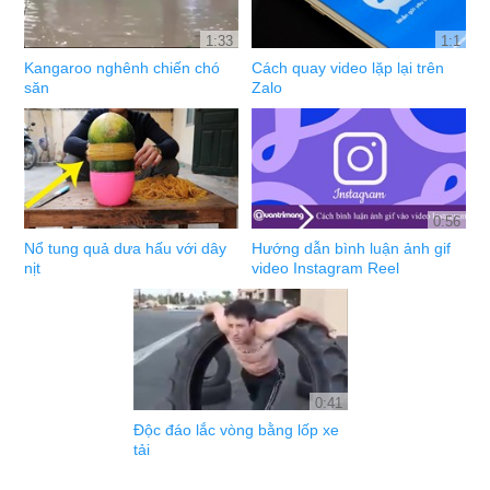
1:33
1:1
Kangaroo nghênh chiến chó
Cách quay video lặp lại trên
săn
Zalo
0:56
Nổ tung quả dưa hấu với dây
Hướng dẫn bình luận ảnh gif
nịt
video Instagram Reel
0:41
Độc đáo lắc vòng bằng lốp xe
tải