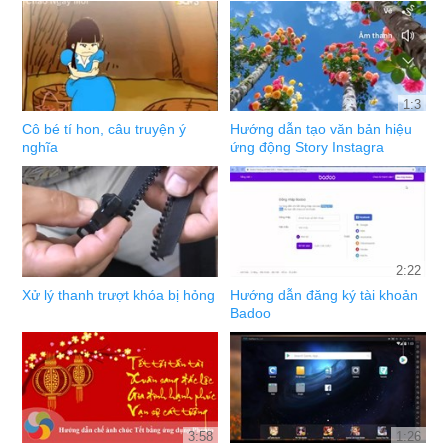
1:3
Cô bé tí hon, câu truyện ý
Hướng dẫn tạo văn bản hiệu
nghĩa
ứng động Story Instagra
2:22
Xử lý thanh trượt khóa bị hỏng
Hướng dẫn đăng ký tài khoản
Badoo
3:58
1:26