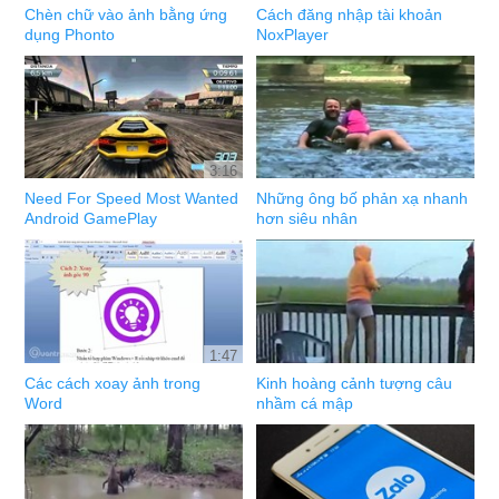
Chèn chữ vào ảnh bằng ứng
Cách đăng nhập tài khoản
dụng Phonto
NoxPlayer
3:16
Need For Speed Most Wanted
Những ông bố phản xạ nhanh
Android GamePlay
hơn siêu nhân
1:47
Các cách xoay ảnh trong
Kinh hoàng cảnh tượng câu
Word
nhầm cá mập