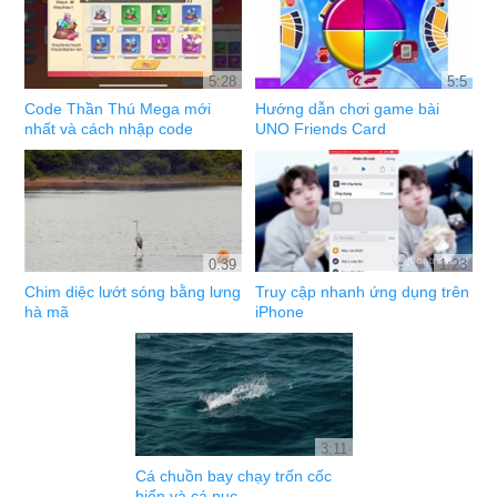
5:28
5:5
Code Thần Thú Mega mới
Hướng dẫn chơi game bài
nhất và cách nhập code
UNO Friends Card
0:39
1:23
Chim diệc lướt sóng bằng lưng
Truy cập nhanh ứng dụng trên
hà mã
iPhone
3:11
Cá chuồn bay chạy trốn cốc
biển và cá nục