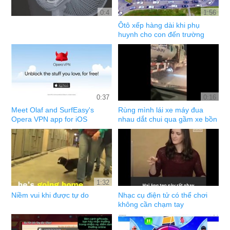
0:4
1:56
Ôtô xếp hàng dài khi phụ
huynh cho con đến trường
0:37
0:16
Meet Olaf and SurfEasy's
Rùng mình lái xe máy đua
Opera VPN app for iOS
nhau dắt chui qua gầm xe bồn
1:32
Niềm vui khi được tự do
Nhạc cụ điện tử có thể chơi
không cần chạm tay