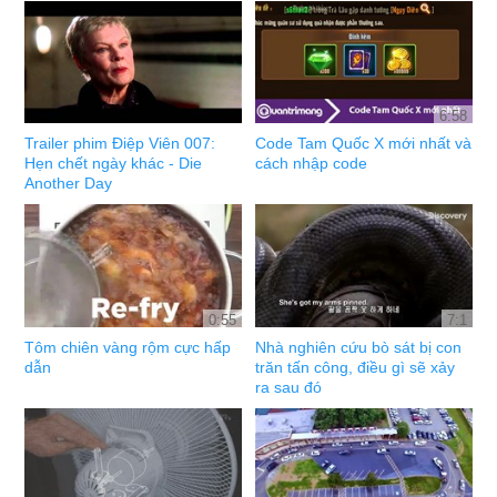
6:58
Trailer phim Điệp Viên 007:
Code Tam Quốc X mới nhất và
Hẹn chết ngày khác - Die
cách nhập code
Another Day
0:55
7:1
Tôm chiên vàng rộm cực hấp
Nhà nghiên cứu bò sát bị con
dẫn
trăn tấn công, điều gì sẽ xảy
ra sau đó