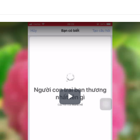
Play
Video