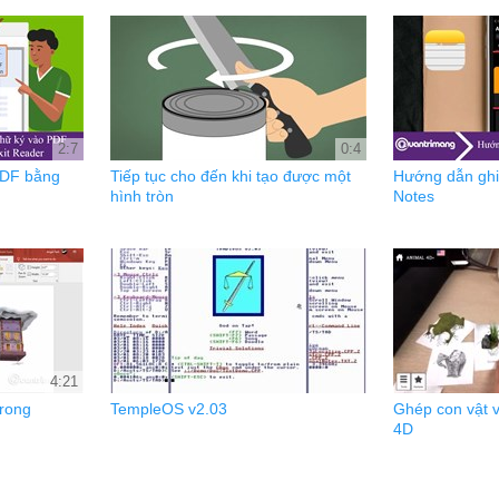
2:7
0:4
PDF bằng
Tiếp tục cho đến khi tạo được một
Hướng dẫn ghi
hình tròn
Notes
4:21
rong
TempleOS v2.03
Ghép con vật v
4D