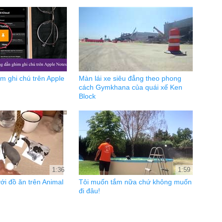
m ghi chú trên Apple
Màn lái xe siêu đẳng theo phong
cách Gymkhana của quái xế Ken
Block
1:36
1:59
ới đồ ăn trên Animal
Tôi muốn tắm nữa chứ không muốn
đi đâu!