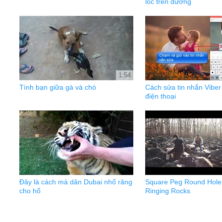
lốc trên đường
1:54
Tình bạn giữa gà và chó
Cách sửa tin nhắn Viber 
điện thoại
Đây là cách mà dân Dubai nhổ răng
Square Peg Round Hole
cho hổ
Ringing Rocks