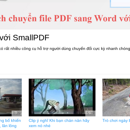
 với SmallPDF
ó rất nhiều công cụ hỗ trợ người dùng chuyển đổi cực kỳ nhanh chón
0:25
5:39
ông bố khiến
Clip ý nghĩ Khi bạn chán nản hãy
Trò chơi ngày 
, lăn lông
xem nó nhé