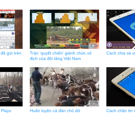
4:25
đã gửi trên
Trận 'quyết chiến' giành chức vô
Cách chia sẻ vị
địch của đội tăng Việt Nam
0:39
 Plays
Huấn luyện cả đàn chó dữ
Cách chặn tin 