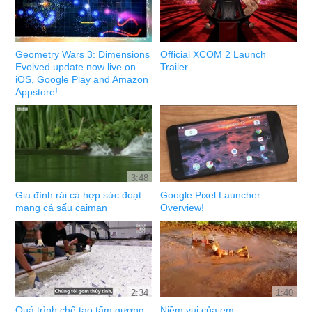
Geometry Wars 3: Dimensions
Official XCOM 2 Launch
Evolved update now live on
Trailer
iOS, Google Play and Amazon
Appstore!
3:48
Gia đình rái cá hợp sức đoạt
Google Pixel Launcher
mạng cá sấu caiman
Overview!
2:34
1:40
Quá trình chế tạo tấm gương
Niềm vui của em