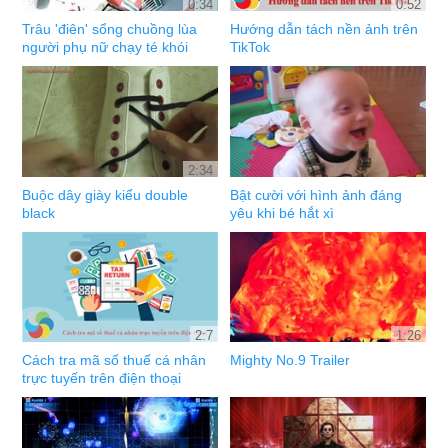
0:34
0:52
Trâu 'điên' sổng chuồng lùa
Hướng dẫn tách nền ảnh trên
người phụ nữ chạy té khói
TikTok
2:34
Buộc dây giày kiểu double
Bật cười với hình ảnh đáng
black
yêu khi bé hắt xì
2:7
1:26
Cách tra mã số thuế cá nhân
Mighty No.9 Trailer
trực tuyến trên điện thoại