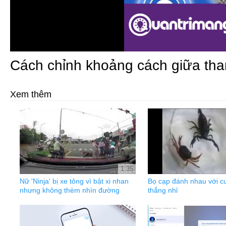
Cách chỉnh khoảng cách giữa than
Xem thêm
1:35
Nữ 'Ninja' bị xe tông vì bật xi nhan
Bọ cạp đánh nhau với c
nhưng không thèm nhìn đường
thắng nhỉ