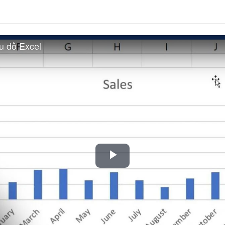
u đồ Excel
Play
Video