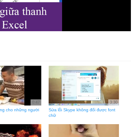
0:47
3:30
êng cho những người
Sửa lỗi Skype không đổi được font
chữ