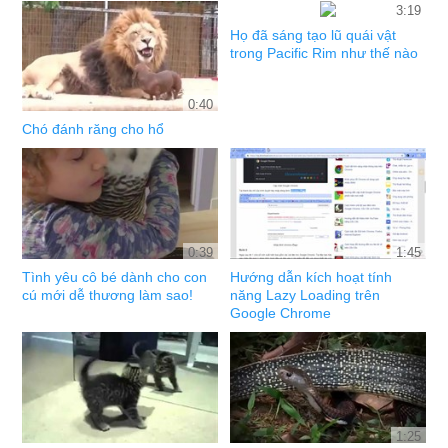
3:19
Họ đã sáng tạo lũ quái vật
trong Pacific Rim như thế nào
0:40
Chó đánh răng cho hổ
0:39
1:45
Tình yêu cô bé dành cho con
Hướng dẫn kích hoạt tính
cú mới dễ thương làm sao!
năng Lazy Loading trên
Google Chrome
1:25