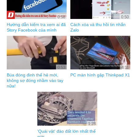
0:58
0:50
Hướng dẫn kiểm tra xem ai đã
Cách xóa và thu hồi tin nhắn
Story Facebook của mình
Zalo
0:53
4:11
Búa đóng đinh thế hệ mới,
PC màn hình gập Thinkpad X1
không sợ đóng nhầm vào tay
nữa!
1:28
'Quái vật' đào đất lớn nhất thế
giới