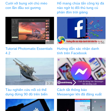
Cười vỡ bụng với chú mèo
Hổ mang chúa tấn công kỳ đà
con lần đầu soi gương
nào ngờ bị đối thủ tung cú
phản đòn trời giáng
4:29
1:56
Tutorial Photomatix Essentials
Hướng dẫn xác nhận danh
4.2
tính trên Facebook
3:35
Tàu nghiên cứu nổi có thể
Cách tắt thông báo
dựng đứng 90 độ trên biển
Messenger khi đã đăng xuất