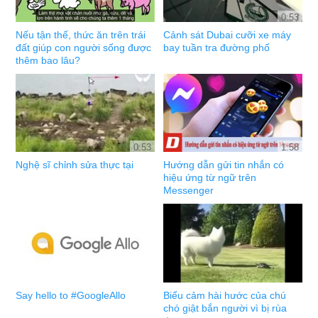
0:53
Nếu tận thế, thức ăn trên trái
Cảnh sát Dubai cưỡi xe máy
đất giúp con người sống được
bay tuần tra đường phố
thêm bao lâu?
0:53
1:58
Nghệ sĩ chỉnh sửa thực tại
Hướng dẫn gửi tin nhắn có
hiệu ứng từ ngữ trên
Messenger
Say hello to #GoogleAllo
Biểu cảm hài hước của chú
chó giật bắn người vì bị rùa