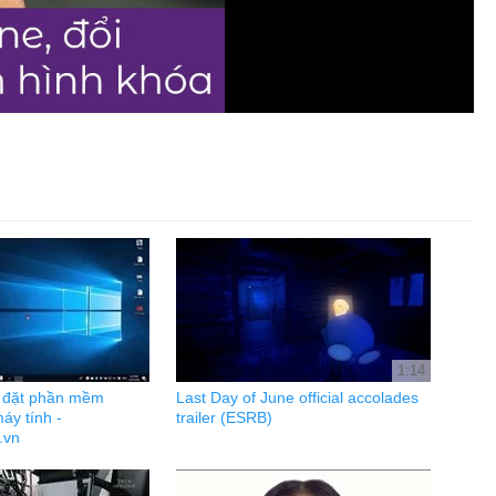
1:14
i đặt phần mềm
Last Day of June official accolades
áy tính -
trailer (ESRB)
.vn