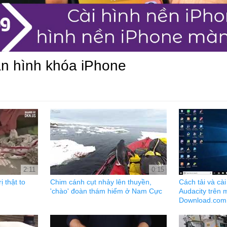
àn hình khóa iPhone
2:11
0:15
ị thật to
Chim cánh cụt nhảy lên thuyền,
Cách tải và cà
'chào' đoàn thám hiểm ở Nam Cực
Audacity trên m
Download.com