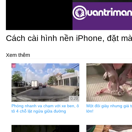
Cách cài hình nền iPhone, đặt m
Xem thêm
0:29
Phóng nhanh va chạm với xe ben, ô
Một đôi giày nhưng giá tr
tô 4 chỗ lật ngửa giữa đường
lớn!