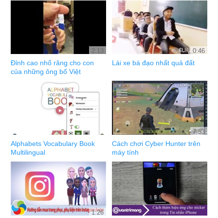
2:13
0:46
Đỉnh cao nhổ răng cho con
Lái xe bá đạo nhất quả đất
của những ông bố Việt
7:53
Alphabets Vocabulary Book
Cách chơi Cyber Hunter trên
Multilingual
máy tính
1:26