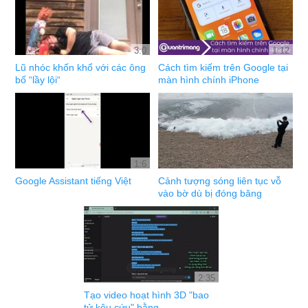
3:0
1:12
Lũ nhóc khốn khổ với các ông
Cách tìm kiếm trên Google tại
bố “lầy lội“
màn hình chính iPhone
1:6
Google Assistant tiếng Việt
Cảnh tượng sóng liên tục vỗ
vào bờ dù bị đóng băng
2:35
Tạo video hoạt hình 3D "bao
tử kêu cứu" bằng