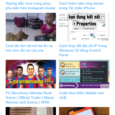
Hướng dẫn mua trang phục,
Cách thêm hiệu ứng sticker
phụ kiện trên Instagram Avatar
trong Tin nhắn iPhone
0:49
Cười lăn lộn với em bé ăn vạ
Cách thay đổi địa chỉ IP trong
chú chó cắn túi của mẹ.
Windows 10 bằng Control
Panel
2:21
FC Barcelona Ultimate Rush
Code Hoa Kiếm Mobile mới
Game | Official Trailer | Messi,
nhất
Neymar and Suarez | MSN