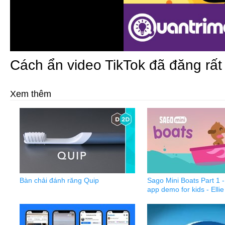
Cách ẩn video TikTok đã đăng rất
Xem thêm
Bàn chải đánh răng Quip
Sago Mini Boats Part 1 -
app demo for kids - Ellie