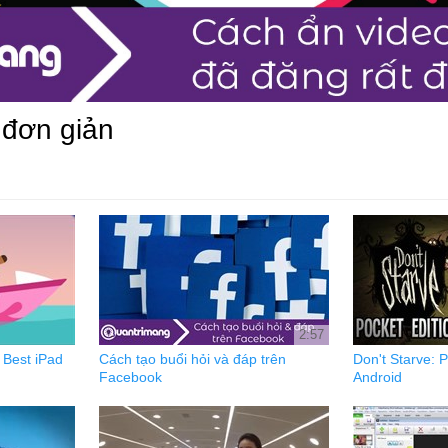
 đơn giản
2:57
 Best iPad
Cách tạo buổi hỏi và đáp trên
Don't Starve: 
Facebook
Android