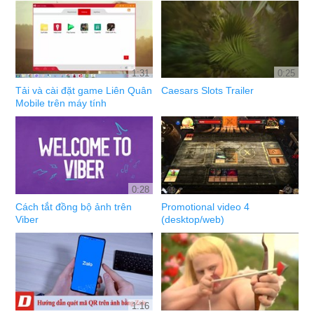
1:31
0:25
Tải và cài đặt game Liên Quân
Caesars Slots Trailer
Mobile trên máy tính
0:28
Cách tắt đồng bộ ảnh trên
Promotional video 4
Viber
(desktop/web)
1:16