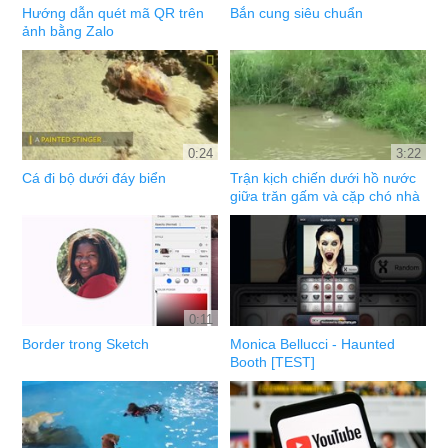
Hướng dẫn quét mã QR trên
Bắn cung siêu chuẩn
ảnh bằng Zalo
0:24
3:22
Cá đi bộ dưới đáy biển
Trận kịch chiến dưới hồ nước
giữa trăn gấm và cặp chó nhà
0:11
Border trong Sketch
Monica Bellucci - Haunted
Booth [TEST]