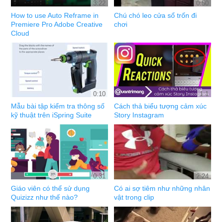
3:22
0:50
How to use Auto Reframe in
Chú chó leo cửa sổ trốn đi
Premiere Pro Adobe Creative
chơi
Cloud
0:10
1:1
Mẫu bài tập kiểm tra thông số
Cách thả biểu tượng cảm xúc
kỹ thuật trên iSpring Suite
Story Instagram
0:31
2:24
Giáo viên có thể sử dụng
Có ai sợ tiêm như những nhân
Quizizz như thế nào?
vật trong clip