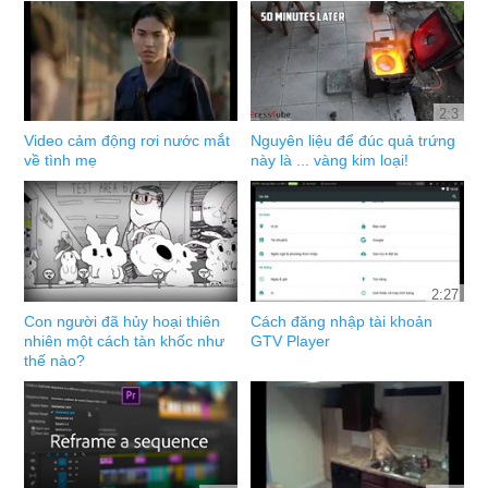
2:3
Video cảm động rơi nước mắt
Nguyên liệu để đúc quả trứng
về tình mẹ
này là ... vàng kim loại!
2:27
Con người đã hủy hoại thiên
Cách đăng nhập tài khoản
nhiên một cách tàn khốc như
GTV Player
thế nào?