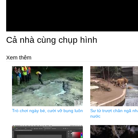
Cả nhà cùng chụp hình
Xem thêm
3:1
Trò chơi ngày bé, cười vỡ bụng luôn
Sư tử trượt chân ngã n
nước