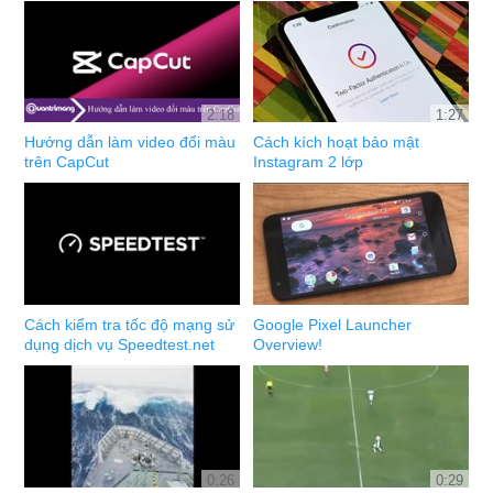
2:18
1:27
Hướng dẫn làm video đổi màu
Cách kích hoạt bảo mật
trên CapCut
Instagram 2 lớp
Cách kiểm tra tốc độ mạng sử
Google Pixel Launcher
dụng dịch vụ Speedtest.net
Overview!
0:26
0:29