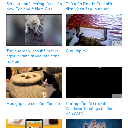
Sóng lớn nuốt chửng tàu chiến
Thủ môn Rogrio Ceni biểu
New Zealand ở Nam Cực
diễn kỹ thuật qua người
0:20
Trời cực lạnh, chó thè lưỡi ra
Cua “tập tạ“
ngoài bị dính tịt vào nắp cống
tại Nga
0:28
Mèo gặp chó con lần đầu tiên
Hướng dẫn tắt firewall
Windows 10 bằng câu lệnh
trên CMD