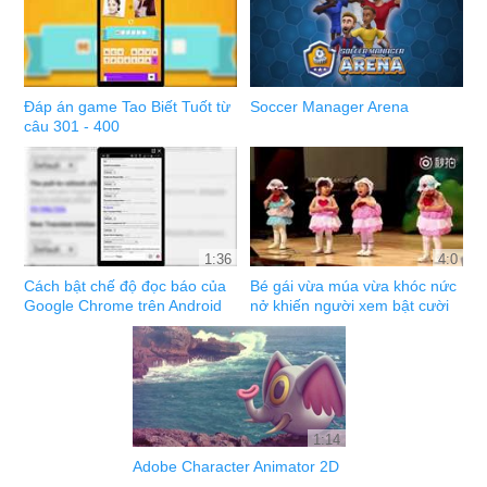
Đáp án game Tao Biết Tuốt từ
Soccer Manager Arena
câu 301 - 400
1:36
4:0
Cách bật chế độ đọc báo của
Bé gái vừa múa vừa khóc nức
Google Chrome trên Android
nở khiến người xem bật cười
1:14
Adobe Character Animator 2D