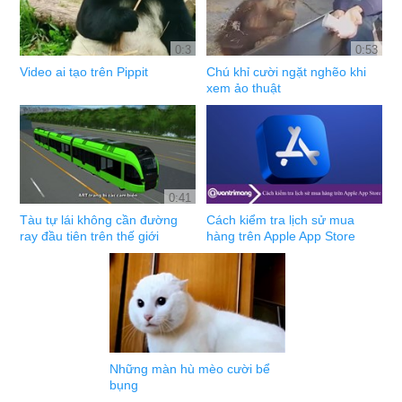
0:3
0:53
Video ai tạo trên Pippit
Chú khỉ cười ngặt nghẽo khi
xem ảo thuật
0:41
Tàu tự lái không cần đường
Cách kiểm tra lịch sử mua
ray đầu tiên trên thế giới
hàng trên Apple App Store
Những màn hù mèo cười bể
bụng