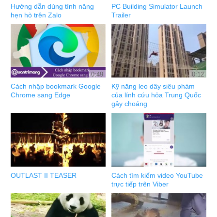
Hướng dẫn dùng tính năng
PC Building Simulator Launch
hẹn hò trên Zalo
Trailer
0:49
0:12
Cách nhập bookmark Google
Kỹ năng leo dây siêu phàm
Chrome sang Edge
của lính cứu hỏa Trung Quốc
gây choáng
OUTLAST II TEASER
Cách tìm kiếm video YouTube
trực tiếp trên Viber