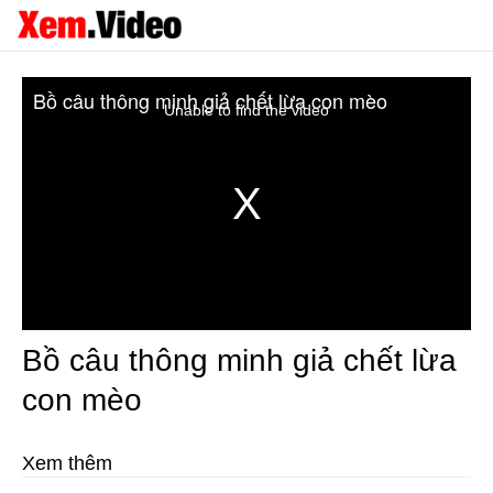
Bồ câu thông minh giả chết lừa con mèo
Unable to find the video
Bồ câu thông minh giả chết lừa
con mèo
Xem thêm