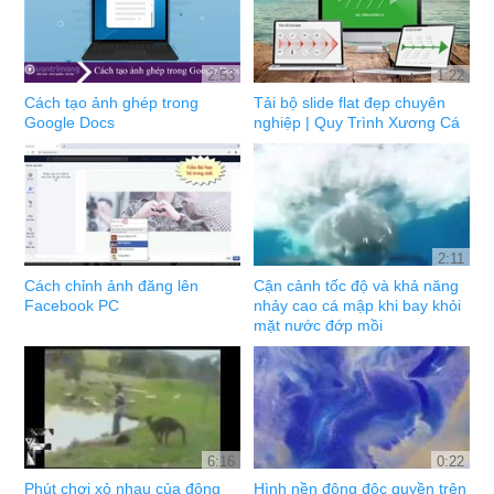
2:53
1:22
Cách tạo ảnh ghép trong
Tải bộ slide flat đẹp chuyên
Google Docs
nghiệp | Quy Trình Xương Cá
2:11
Cách chỉnh ảnh đăng lên
Cận cảnh tốc độ và khả năng
Facebook PC
nhảy cao cá mập khi bay khỏi
mặt nước đớp mồi
6:16
0:22
Phút chơi xỏ nhau của động
Hình nền động độc quyền trên