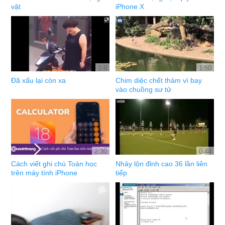
vật
iPhone X
1:9
1:50
Đã xấu lại còn xa
Chim diệc chết thảm vì bay
vào chuồng sư tử
2:30
0:44
Cách viết ghi chú Toán học
Nhảy lộn đỉnh cao 36 lần liên
trên máy tính iPhone
tiếp