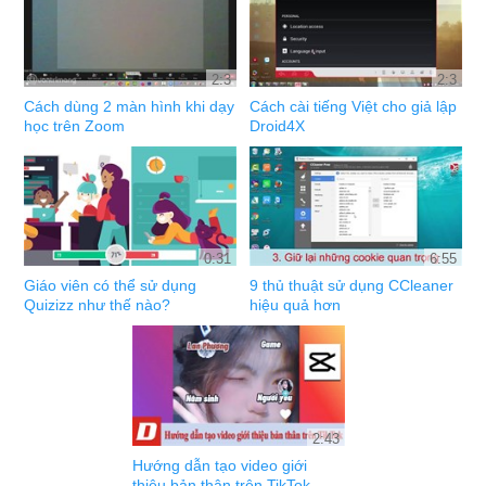
2:3
2:3
Cách dùng 2 màn hình khi dạy
Cách cài tiếng Việt cho giả lập
học trên Zoom
Droid4X
0:31
6:55
Giáo viên có thể sử dụng
9 thủ thuật sử dụng CCleaner
Quizizz như thế nào?
hiệu quả hơn
2:43
Hướng dẫn tạo video giới
thiệu bản thân trên TikTok