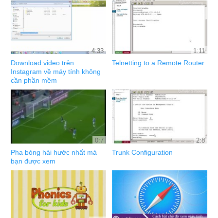
4:33
1:11
Download video trên
Telnetting to a Remote Router
Instagram về máy tính không
cần phần mềm
0:7
2:8
Pha bóng hài hước nhất mà
Trunk Configuration
bạn được xem