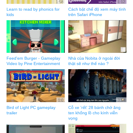
1:58
1:12
Learn to read by phonics for
Cách bật chế độ xem máy tính
kids
trên Safari iPhone
Feed'em Burger - Gameplay
Nhà của Nobita ở ngoài đời
Video by Pine Entertainment
thật sẽ như thế nào ?
1:0
3:54
Bird of Light PC gameplay
Cỗ xe 'rết' 28 bánh chở ăng
trailer
ten khổng lồ cho kính viễn
vọng